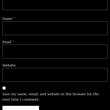
Name
*
Email
*
Website
Save my name, email, and website in this browser for the
next time I comment.