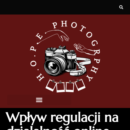
Wpływ regulacji na