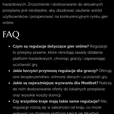
hazardowych. Zrozumienie i dostosowanie do aktualnych
przepisów jest niezbędne, aby zbudować zaufanie wśród
użytkowników i prosperować na konkurencyjnym rynku gier
online.
FAQ
Czym są regulacje dotyczące gier online?
Regulacje
to przepisy prawne, które określają zasady działania
platform hazardowych, chroniąc graczy i zapewniając
uczciwość gry.
Jakie korzyści przynoszą regulacje dla graczy?
Oferują
one bezpieczeństwo, ochronę danych i uczciwość gry.
Jakie są najważniejsze wyzwania dla Mostbet?
Należą
do nich dostosowanie oferty do lokalnych przepisów
oraz wysokie koszty licencji.
Czy wszystkie kraje mają takie same regulacje?
Nie,
regulacje różnią się w zależności od kraju, co może
wpływać na działanie platform takich jak Mostbet.