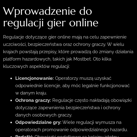
Wprowadzenie do
regulacji gier online
Regulacje dotyczące gier online mają na celu zapewnienie
uczciwości, bezpieczeństwa oraz ochrony graczy. W wielu
krajach powstają przepisy, które prowadzą do zmiany działania
platform hazardowych, takich jak Mostbet. Oto kilka
kluczowych aspektów regulacji:
Licencjonowanie:
Operatorzy muszą uzyskać
odpowiednie licencje, aby móc legalnie funkcjonować
w danym kraju.
Ochrona graczy:
Regulacje często nakładają obowiązki
dotyczące zapewnienia bezpieczeństwa i ochrony
danych osobowych graczy.
Odpowiedzialne gry:
Wiele regulacji wymusza na
operatorach promowanie odpowiedzialnego hazardu.