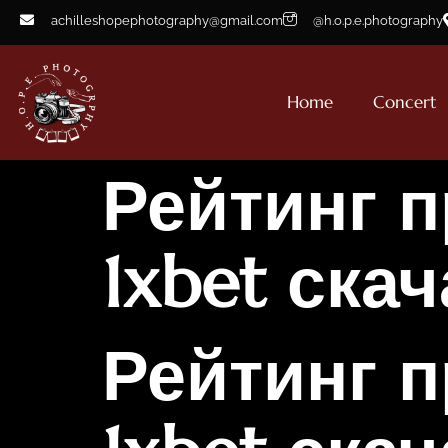
achilleshopephotography@gmail.com
@h.o.p.e.photography
Home
Concert
Рейтинг п
1xbet ска
Рейтинг п