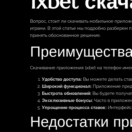
1xbet ска
Вопрос, стоит ли скачивать мобильное прилож
играми. В этой статье мы подробно разберем 
принять обоснованное решение.
Преимущества
Скачивание приложения 1xbet на телефон имее
Удобство доступа:
Вы можете делать став
Широкий функционал:
Приложение предос
Быстрота обновлений:
Вы будете получат
Эксклюзивные бонусы:
Часто в приложен
Упрощение процесса ставок:
Интерфейс 
Недостатки пр