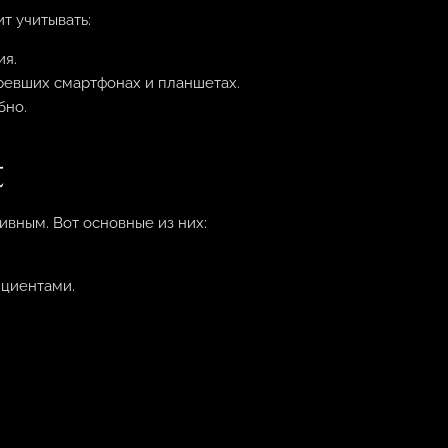
т учитывать:
ия.
евших смартфонах и планшетах.
бно.
t
вным. Вот основные из них:
ициентами.