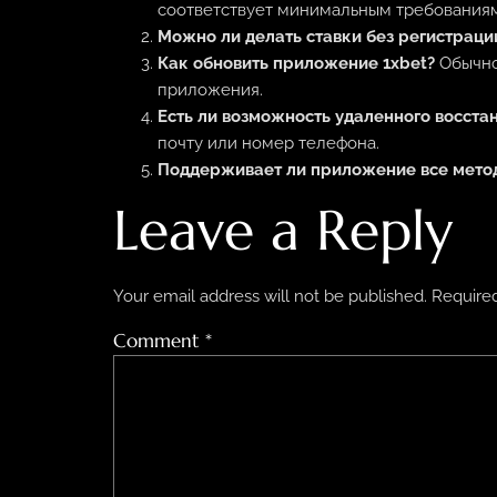
соответствует минимальным требованиям
Можно ли делать ставки без регистраци
Как обновить приложение 1xbet?
Обычно
приложения.
Есть ли возможность удаленного восста
почту или номер телефона.
Поддерживает ли приложение все мето
Leave a Reply
Your email address will not be published.
Required
Comment
*