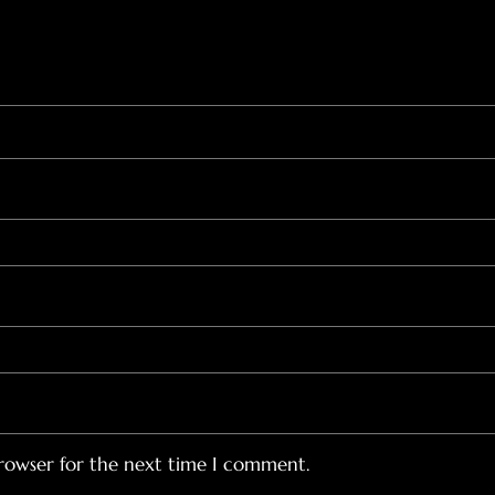
browser for the next time I comment.