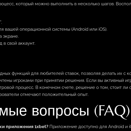
процесс, который можно выполнить в несколько шагов. Восп
.
 вашей операционной системы (Android или iOS).
а экране.
 в свой аккаунт.
ных функций для любителей ставок, позволяя делать их с к
чтены игроками при принятии решения. Если вы активный иг
гровой процесс. В конечном счете, решение о том, стоит ли 
ьзователи отмечают положительный опыт.
мые вопросы (FAQ)
вки приложения 1xbet?
Приложение доступно для Android и iO