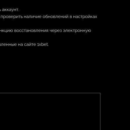
 аккаунт.
 проверить наличие обновлений в настройках
функцию восстановления через электронную
ленные на сайте 1xbet.