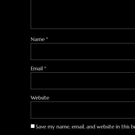
Name
*
Email
*
Website
Save my name, email, and website in this 