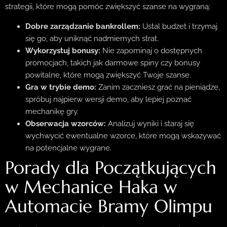
strategii, które mogą pomóc zwiększyć szanse na wygraną:
Dobre zarządzanie bankrollem:
Ustal budżet i trzymaj
się go, aby uniknąć nadmiernych strat.
Wykorzystuj bonusy:
Nie zapominaj o dostępnych
promocjach, takich jak darmowe spiny czy bonusy
powitalne, które mogą zwiększyć Twoje szanse.
Gra w trybie demo:
Zanim zaczniesz grać na pieniądze,
spróbuj najpierw wersji demo, aby lepiej poznać
mechanikę gry.
Obserwacja wzorców:
Analizuj wyniki i staraj się
wychwycić ewentualne wzorce, które mogą wskazywać
na potencjalne wygrane.
Porady dla Początkujących
w Mechanice Haka w
Automacie Bramy Olimpu