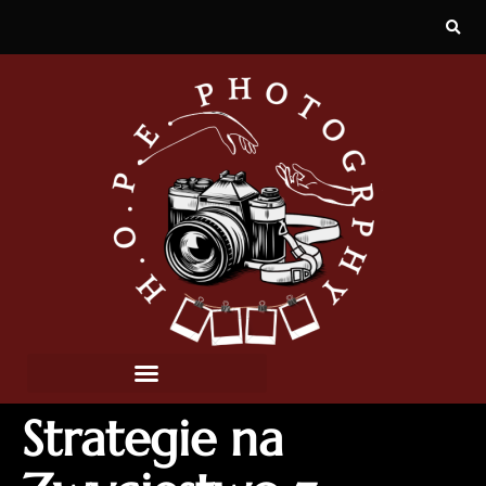
Strategie na