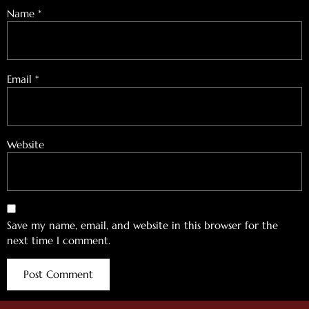
Name
*
Email
*
Website
Save my name, email, and website in this browser for the
next time I comment.