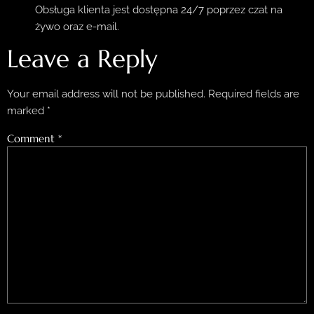
Obsługa klienta jest dostępna 24/7 poprzez czat na
żywo oraz e-mail.
Leave a Reply
Your email address will not be published.
Required fields are
marked
*
Comment
*