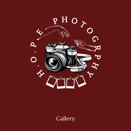
Gallery