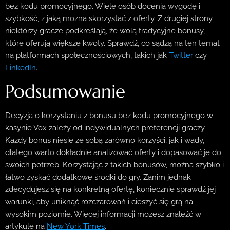
bez kodu promocyjnego. Wiele osób docenia wygodę i
szybkość, z jaką można skorzystać z oferty. Z drugiej strony
niektórzy gracze podkreślają, że wolą tradycyjne bonusy,
które oferują większe kwoty. Sprawdź, co sądzą na ten temat
na platformach społecznościowych, takich jak
Twitter
czy
LinkedIn
.
Podsumowanie
Decyzja o korzystaniu z bonusu bez kodu promocyjnego w
kasynie Vox zależy od indywidualnych preferencji graczy.
Każdy bonus niesie ze sobą zarówno korzyści, jak i wady,
dlatego warto dokładnie analizować oferty i dopasować je do
swoich potrzeb. Korzystając z takich bonusów, można szybko i
łatwo zyskać dodatkowe środki do gry. Zanim jednak
zdecydujesz się na konkretną ofertę, koniecznie sprawdź jej
warunki, aby uniknąć rozczarowań i cieszyć się grą na
wysokim poziomie. Więcej informacji możesz znaleźć w
artykule na
New York Times
.