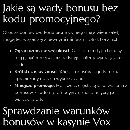
Jakie są wady bonusu bez
kodu promocyjnego?
Chociaż bonusy bez kodu promocyjnego mają wiele zalet,
mogą też wiązać się z pewnymi minusami. Oto kilka z nich:
Ograniczenia w wysokości:
Często tego typu bonusy
mogą być mniejsze niż tradycyjne oferty wymagające
kodu.
Krótki czas ważności:
Wiele bonusów tego typu ma
ograniczony czas na wykorzystanie.
Mniejsze promocje:
Możliwość częstszego korzystania z
bonusów z kodem promocyjnym może przyciągać
większe oferty.
Sprawdzanie warunków
bonusów w kasynie Vox