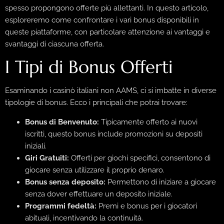
spesso propongono offerte più allettanti. In questo articolo,
esploreremo come confrontare i vari bonus disponibili in
queste piattaforme, con particolare attenzione ai vantaggi e
svantaggi di ciascuna offerta.
I Tipi di Bonus Offerti
Esaminando i casinò italiani non AAMS, ci si imbatte in diverse
tipologie di bonus. Ecco i principali che potrai trovare:
Bonus di Benvenuto:
Tipicamente offerto ai nuovi
iscritti, questo bonus include promozioni su depositi
iniziali.
Giri Gratuiti:
Offerti per giochi specifici, consentono di
giocare senza utilizzare il proprio denaro.
Bonus senza deposito:
Permettono di iniziare a giocare
senza dover effettuare un deposito iniziale.
Programmi fedeltà:
Premi e bonus per i giocatori
abituali, incentivando la continuità.