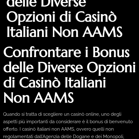
delle Diverse
Opzioni di Casinò
Italiani Non AAMS
Confrontare i Bonus
delle Diverse Opzioni
di Casinò Italiani
Non AAMS
Quando si tratta di scegliere un casinò online, uno degli
aspetti più importanti da considerare è il bonus di benvenuto
offerto. I casinò italiani non AAMS, ovvero quelli non
regolamentati dall’Agenzia delle Dogane e dei Monopoli,