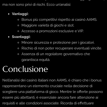
ma non sono privi di rischi. Ecco un’analisi:
Vantaggi:
Bonus più competitivi rispetto ai casinò AAMS.
Maggiore varietà di giochi e slot.
Accesso a promozioni esclusive e VIP.
Svantaggi:
Minore sicurezza e protezione per i giocatori.
Rischio di non poter recuperare eventuali vincite.
Assenza di un regolatore governativo che
garantisca equità.
Conclusione
Nell’analisi dei casinò italiani non AAMS, è chiaro che i bonus
rappresentano un elemento cruciale nella decisione di
scegliere una piattaforma di gioco. Mentre le offerte possono
essere più allettanti, è essenziale ancora fare attenzione ai
requisiti e alle condizioni associate. Ricorda di effettuare