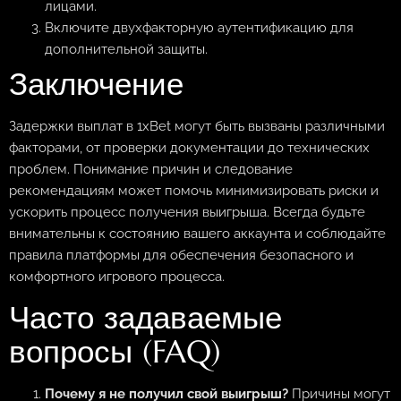
лицами.
Включите двухфакторную аутентификацию для
дополнительной защиты.
Заключение
Задержки выплат в 1xBet могут быть вызваны различными
факторами, от проверки документации до технических
проблем. Понимание причин и следование
рекомендациям может помочь минимизировать риски и
ускорить процесс получения выигрыша. Всегда будьте
внимательны к состоянию вашего аккаунта и соблюдайте
правила платформы для обеспечения безопасного и
комфортного игрового процесса.
Часто задаваемые
вопросы (FAQ)
Почему я не получил свой выигрыш?
Причины могут