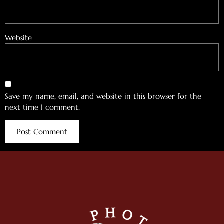
Website
Save my name, email, and website in this browser for the
next time I comment.