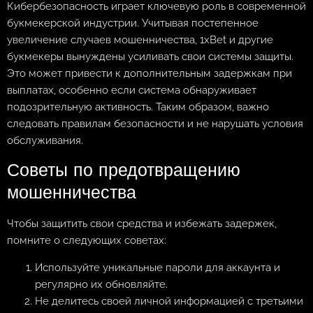
Кибербезопасность играет ключевую роль в современной
букмекерской индустрии. Учитывая постепенное
увеличение случаев мошенничества, 1xBet и другие
букмекеры вынуждены усиливать свои системы защиты.
Это может привести к дополнительным задержкам при
выплатах, особенно если система обнаруживает
подозрительную активность. Таким образом, важно
следовать правилам безопасности и не нарушать условия
обслуживания.
Советы по предотвращению
мошенничества
Чтобы защитить свои средства и избежать задержек,
помните о следующих советах:
Используйте уникальные пароли для аккаунта и
регулярно их обновляйте.
Не делитесь своей личной информацией с третьими