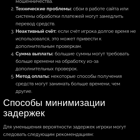
мошенничества.
Технические проблемы:
сбои в работе сайта или
системы обработки платежей могут замедлить
перевод средств.
Неактивный счёт:
если счёт игрока долгое время не
использовался, это может привести к
дополнительным проверкам.
Сумма выплаты:
большие суммы могут требовать
больше времени на обработку из-за
дополнительных проверок.
Метод оплаты:
некоторые способы получения
средств могут занимать больше времени, чем
другие.
Способы минимизации
задержек
Для уменьшения вероятности задержек игроки могут
следовать следующим рекомендациям: