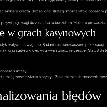
eciwnikiem gracza. Bez solidnej strategii można łatwo popaść w
 przywiązuje wagi do zarządzania budżetem. Może to prowadzić d
ne w grach kasynowych
tatystyk wpływa na wygrane. Badania przeprowadzone przez specj
wyniki oraz statystyki gier, wygrywają znacznie częściej. Statystyk
 odnoszą sukcesy.
jest umiejętność czytania statystyk. Zrozumienie ich znaczenia
malizowania błędów