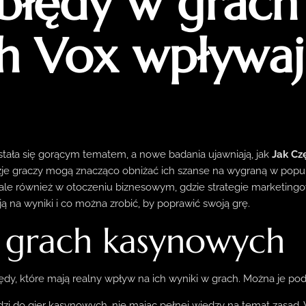
 błędy w grach
h Vox wpływaj
stała się gorącym tematem, a nowe badania ujawniają, jak
Jak Cz
zje graczy mogą znacząco obniżać ich szanse na wygraną w popu
, ale również w otoczeniu biznesowym, gdzie strategie marketing
ją na wyniki i co można zrobić, by poprawić swoją grę.
 grach kasynowych
y, które mają realny wpływ na ich wyniki w grach. Można je podzi
 do gier kasynowych, nie mając pełnej wiedzy na temat zasad. W 