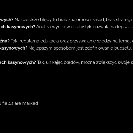
owych?
Najczęstsze błędy to brak znajomości zasad, brak strategii
rach kasynowych?
Analiza wyników i statystyk pozwala na lepsze 
ażna?
Tak, regularna edukacja oraz przyswajanie wiedzy na temat 
 kasynowych?
Najlepszym sposobem jest zdefiniowanie budżetu, 
rach kasynowych?
Tak, unikając błędów, można zwiększyć swoje s
 fields are marked
*