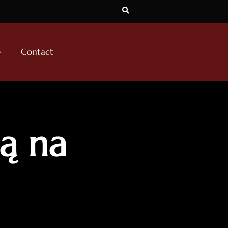
e
Contact
ą na