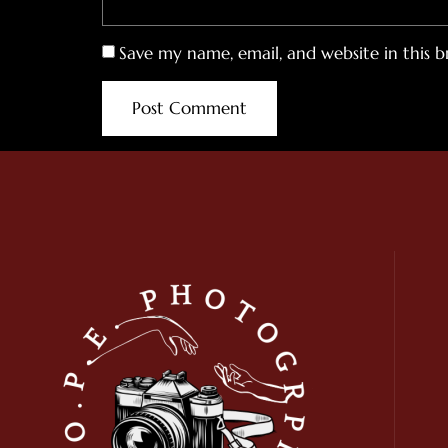
Save my name, email, and website in this 