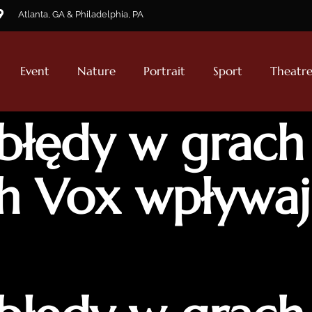
Atlanta, GA & Philadelphia, PA
Event
Nature
Portrait
Sport
Theatr
 błędy w grach
h Vox wpływaj