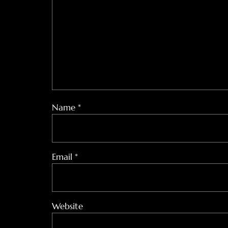
Name
*
Email
*
Website