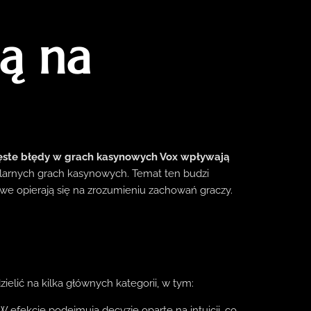
ą na
ęste błędy w grach kasynowych Vox wpływają
larnych grach kasynowych. Temat ten budzi
owe opierają się na zrozumieniu zachowań graczy.
elić na kilka głównych kategorii, w tym:
efekcie podejmują decyzje oparte na intuicji, co