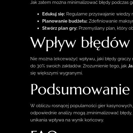
Jak zatem można minimalizować błędy podczas gry 
Edukuj się:
Regularne przyswajanie wiedzy na 
Planowanie budżetu:
Zdefiniowanie maksyma
Stwórz plan gry:
Przemyślany plan, który o
Wpływ błędów 
Nie można lekceważyć wpływu, jaki błędy graczy ma
do 30% swoich zakładów. Zrozumienie tego, jak
Ja
się większymi wygranymi.
Podsumowanie
W obliczu rosnącej popularności gier kasynowych, s
odpowiednie analizy mogą zminimalizować błędy, 
unikania wpływa na wynik końcowy.