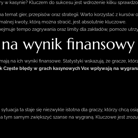
w kasynie? Kluczem do sukcesu jest wdrożenie kilku sprawdzonyc
temat gier, przepisów oraz strategii. Warto korzystać z kursów on
lnej kwoty, którą można stracić, jest absolutnie kluczowe.
bejmuje tempo zagrywania oraz limity dla zakładów, pomoże utr
na wynik finansowy
ją na ich wyniki finansowe. Statystyki wskazują, że gracze, któr
k Częste błędy w grach kasynowych Vox wpływają na wygran
ytuacja ta staje się niezwykle istotna dla graczy, którzy chcą osi
a tym samym zwiększyć szanse na wygraną. Kluczowe jest zrozumi