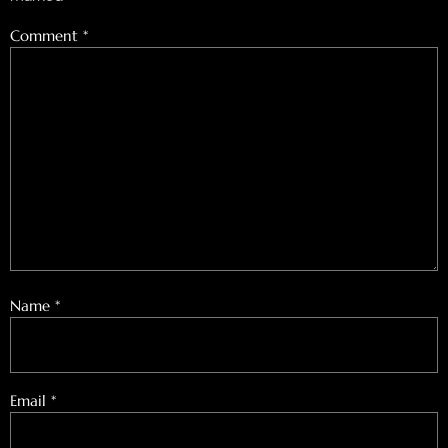
Comment
*
Name
*
Email
*