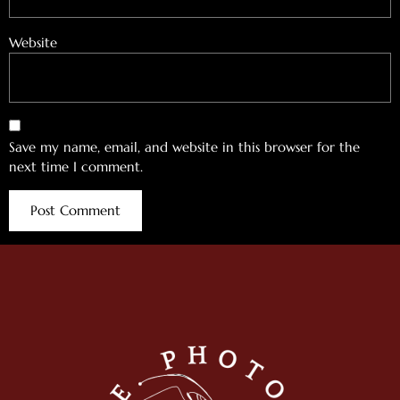
Website
Save my name, email, and website in this browser for the
next time I comment.