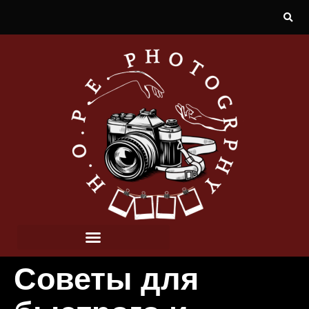
Советы для