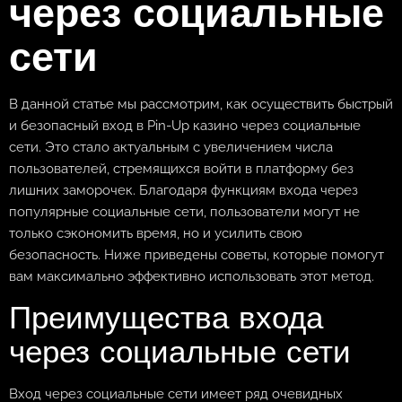
через социальные
сети
В данной статье мы рассмотрим, как осуществить быстрый
и безопасный вход в Pin-Up казино через социальные
сети. Это стало актуальным с увеличением числа
пользователей, стремящихся войти в платформу без
лишних заморочек. Благодаря функциям входа через
популярные социальные сети, пользователи могут не
только сэкономить время, но и усилить свою
безопасность. Ниже приведены советы, которые помогут
вам максимально эффективно использовать этот метод.
Преимущества входа
через социальные сети
Вход через социальные сети имеет ряд очевидных