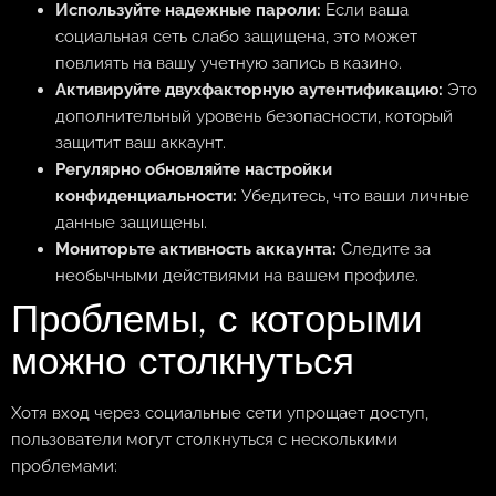
Используйте надежные пароли:
Если ваша
социальная сеть слабо защищена, это может
повлиять на вашу учетную запись в казино.
Активируйте двухфакторную аутентификацию:
Это
дополнительный уровень безопасности, который
защитит ваш аккаунт.
Регулярно обновляйте настройки
конфиденциальности:
Убедитесь, что ваши личные
данные защищены.
Мониторьте активность аккаунта:
Следите за
необычными действиями на вашем профиле.
Проблемы, с которыми
можно столкнуться
Хотя вход через социальные сети упрощает доступ,
пользователи могут столкнуться с несколькими
проблемами: