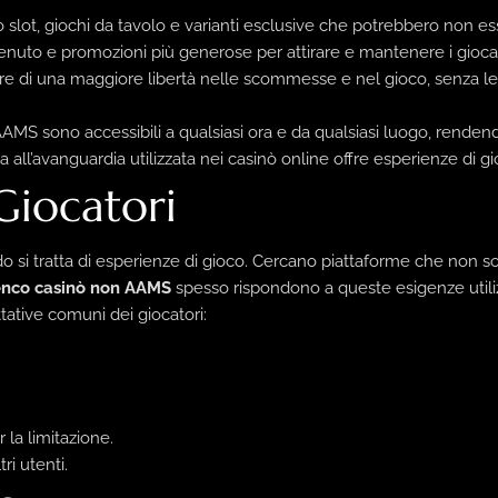
lot, giochi da tavolo e varianti esclusive che potrebbero non esser
nuto e promozioni più generose per attirare e mantenere i giocat
e di una maggiore libertà nelle scommesse e nel gioco, senza le re
AMS sono accessibili a qualsiasi ora e da qualsiasi luogo, renden
 all’avanguardia utilizzata nei casinò online offre esperienze di gi
Giocatori
do si tratta di esperienze di gioco. Cercano piattaforme che non s
enco casinò non AAMS
spesso rispondono a queste esigenze util
tative comuni dei giocatori:
 la limitazione.
ri utenti.