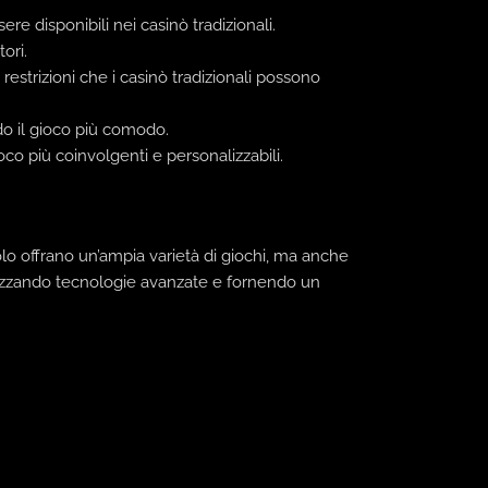
e disponibili nei casinò tradizionali.
ori.
strizioni che i casinò tradizionali possono
do il gioco più comodo.
oco più coinvolgenti e personalizzabili.
olo offrano un’ampia varietà di giochi, ma anche
izzando tecnologie avanzate e fornendo un