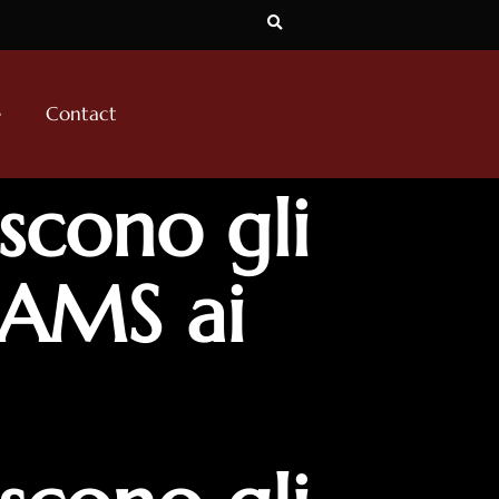
e
Contact
iscono gli
AAMS ai