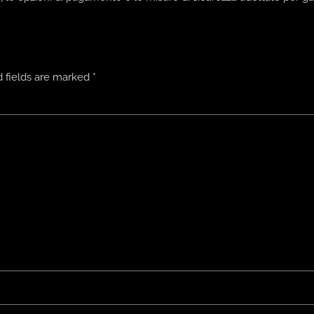
 fields are marked
*