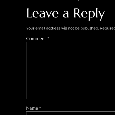
Leave a Reply
Your email address will not be published.
Required
Comment
*
Name
*