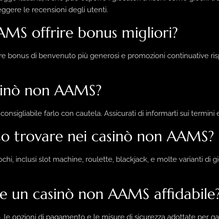
eggere le recensioni degli utenti.
AMS offrire bonus migliori?
e bonus di benvenuto più generosi e promozioni continuative risp
casinò non AAMS?
sigliabile farlo con cautela. Assicurati di informarti sui termini e 
osso trovare nei casinò non AAMS?
i, inclusi slot machine, roulette, blackjack, e molte varianti di
e un casinò non AAMS affidabile
ò, le opzioni di pagamento e le misure di sicurezza adottate per gar