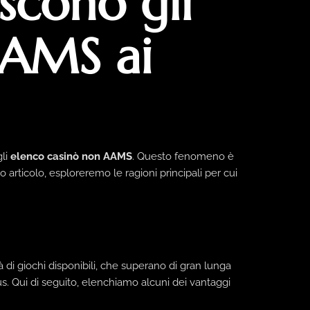
iscono gli
AAMS ai
gli
elenco casinò non AAMS
. Questo fenomeno è
to articolo, esploreremo le ragioni principali per cui
tà di giochi disponibili, che superano di gran lunga
us. Qui di seguito, elenchiamo alcuni dei vantaggi