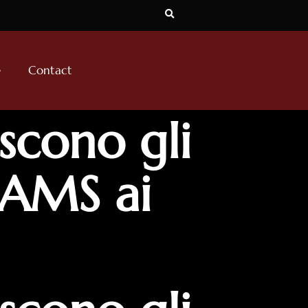
e
Contact
iscono gli
AAMS ai