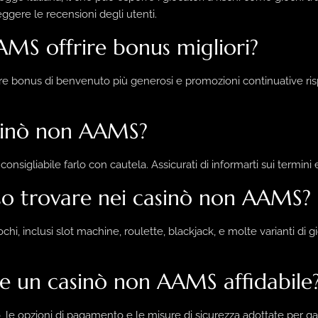
eggere le recensioni degli utenti.
AMS offrire bonus migliori?
e bonus di benvenuto più generosi e promozioni continuative risp
casinò non AAMS?
sigliabile farlo con cautela. Assicurati di informarti sui termini e 
osso trovare nei casinò non AAMS?
i, inclusi slot machine, roulette, blackjack, e molte varianti di
e un casinò non AAMS affidabile
ò, le opzioni di pagamento e le misure di sicurezza adottate per gar