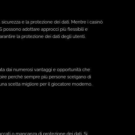
 sicurezza e la protezione dei dati. Mentre i casinò
S possono adottare approcci più flessibili e
rantire la protezione dei dati degli utenti.
idata dai numerosi vantaggi e opportunità che
 capire perché sempre più persone scelgano di
, una scelta migliore per il giocatore moderno.
uccati o mancanza di protezione dei dati. Si