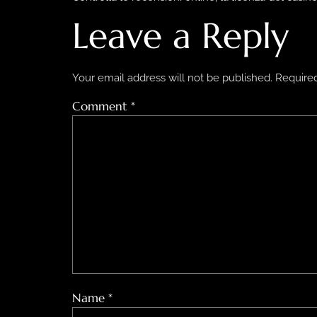
Leave a Reply
Your email address will not be published.
Required
Comment
*
Name
*