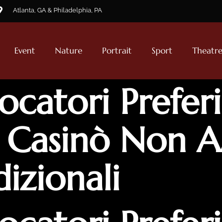
Atlanta, GA & Philadelphia, PA
Event
Nature
Portrait
Sport
Theatr
ocatori Prefer
i Casinò Non 
izionali