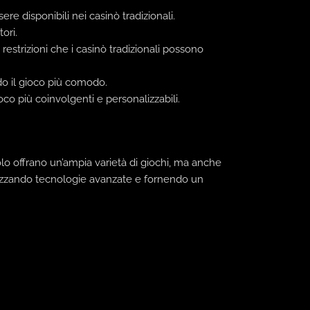
e disponibili nei casinò tradizionali.
ori.
strizioni che i casinò tradizionali possono
do il gioco più comodo.
oco più coinvolgenti e personalizzabili.
olo offrano un’ampia varietà di giochi, ma anche
izzando tecnologie avanzate e fornendo un