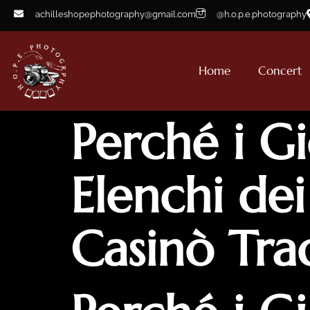
achilleshopephotography@gmail.com
@h.o.p.e.photography
Home
Concert
Perché i Gi
Elenchi de
Casinò Trad