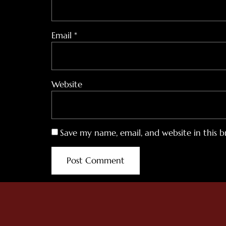
Email
*
Website
Save my name, email, and website in this 