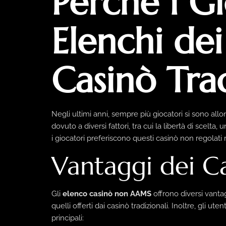
Perché i Gi
Elenchi de
Casinò Trad
Negli ultimi anni, sempre più giocatori si sono allon
dovuto a diversi fattori, tra cui la libertà di scelt
i giocatori preferiscono questi casinò non regolati r
Vantaggi dei 
Gli
elenco casinò non AAMS
offrono diversi vantag
quelli offerti dai casinò tradizionali. Inoltre, gl
principali: