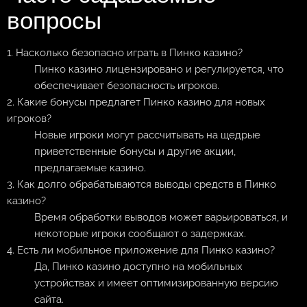
вопросы
1. Насколько безопасно играть в Пинко казино?
Пинко казино лицензировано и регулируется, что
обеспечивает безопасность игроков.
2. Какие бонусы предлагет Пинко казино для новых
игроков?
Новые игроки могут рассчитывать на щедрые
приветственные бонусы и другие акции,
предлагаемые казино.
3. Как долго обрабатываются выводы средств в Пинко
казино?
Время обработки выводов может варьироваться, и
некоторые игроки сообщают о задержках.
4. Есть ли мобильное приложение для Пинко казино?
Да, Пинко казино доступно на мобильных
устройствах и имеет оптимизированную версию
сайта.