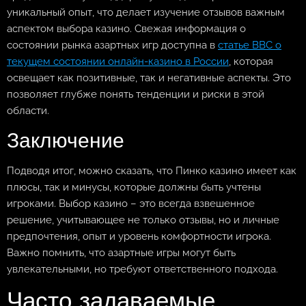
уникальный опыт, что делает изучение отзывов важным
аспектом выбора казино. Свежая информация о
состоянии рынка азартных игр доступна в
статье BBC о
текущем состоянии онлайн-казино в России
, которая
освещает как позитивные, так и негативные аспекты. Это
позволяет глубже понять тенденции и риски в этой
области.
Заключение
Подводя итог, можно сказать, что Пинко казино имеет как
плюсы, так и минусы, которые должны быть учтены
игроками. Выбор казино – это всегда взвешенное
решение, учитывающее не только отзывы, но и личные
предпочтения, опыт и уровень комфортности игрока.
Важно помнить, что азартные игры могут быть
увлекательными, но требуют ответственного подхода.
Часто задаваемые