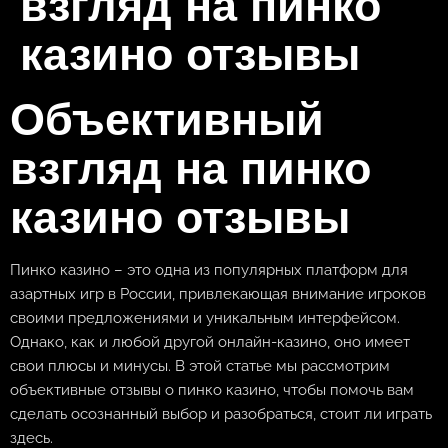
взгляд на пинко
казино отзывы
Объективный
взгляд на пинко
казино отзывы
Пинко казино – это одна из популярных платформ для
азартных игр в России, привлекающая внимание игроков
своими предложениями и уникальным интерфейсом.
Однако, как и любой другой онлайн-казино, оно имеет
свои плюсы и минусы. В этой статье мы рассмотрим
объективные отзывы о пинко казино, чтобы помочь вам
сделать осознанный выбор и разобраться, стоит ли играть
здесь.