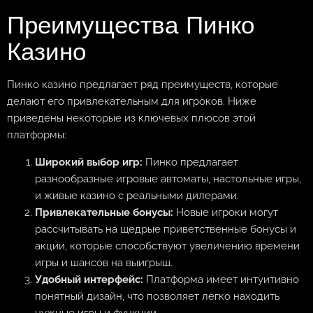
Преимущества Пинко
Казино
Пинко казино предлагает ряд преимуществ, которые
делают его привлекательным для игроков. Ниже
приведены некоторые из ключевых плюсов этой
платформы:
Широкий выбор игр:
Пинко предлагает
разнообразные игровые автоматы, настольные игры,
и живые казино с реальными дилерами.
Привлекательные бонусы:
Новые игроки могут
рассчитывать на щедрые приветственные бонусы и
акции, которые способствуют увеличению времени
игры и шансов на выигрыш.
Удобный интерфейс:
Платформа имеет интуитивно
понятный дизайн, что позволяет легко находить