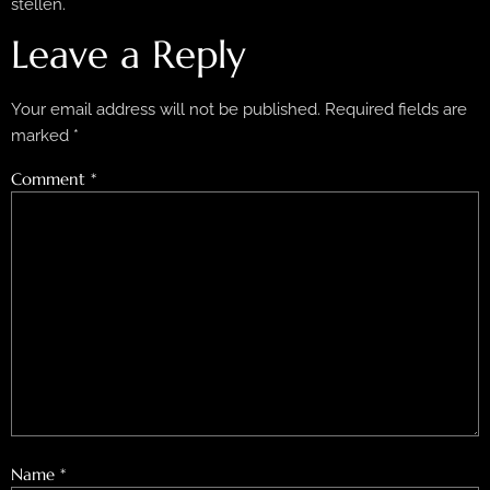
stellen.
Leave a Reply
Your email address will not be published.
Required fields are
marked
*
Comment
*
Name
*