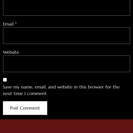
Email
*
Website
Save my name, email, and website in this browser for the
next time I comment.