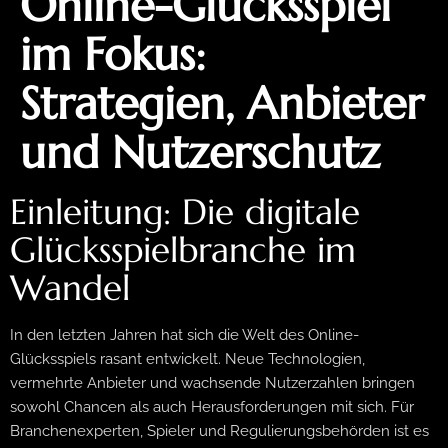
Online-Glücksspiel
im Fokus:
Strategien, Anbieter
und Nutzerschutz
Einleitung: Die digitale
Glücksspielbranche im
Wandel
In den letzten Jahren hat sich die Welt des Online-
Glücksspiels rasant entwickelt. Neue Technologien,
vermehrte Anbieter und wachsende Nutzerzahlen bringen
sowohl Chancen als auch Herausforderungen mit sich. Für
Branchenexperten, Spieler und Regulierungsbehörden ist es