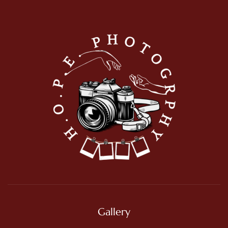
Gallery