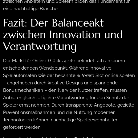
zwischen Anbietern und Spielern bilden das Fundament für
eine nachhaltige Branche.
Fazit: Der Balanceakt
zwischen Innovation und
Verantwortung
Der Markt für Online-Glücksspiele befindet sich an einem
entscheidenden Wendepunkt. Während innovative
Spielautomaten wie der bekannte
el torero
Slot online spielen
– angetrieben durch kreative Designs und spannende
Bonusmechaniken – den Nerv der Nutzer treffen, müssen
Anbieter gleichzeitig ihre Verantwortung für den Schutz der
Spieler ernst nehmen. Durch transparente Angebote, gezielte
Präventionsmaßnahmen und die Nutzung moderner
Technologien können nachhaltige Spielgewohnheiten
gefördert werden.