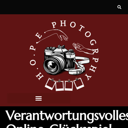
Verantwortungsvolle