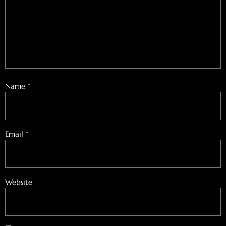
Name
*
Email
*
Website