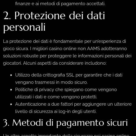
finanze e ai metodi di pagamento accettati.
2. Protezione dei dati
personali
La protezione dei dati è fondamentale per un’esperienza di
gioco sicura. I migliori casino online non AAMS adotteranno
soluzioni robuste per proteggere le informazioni personali dei
giocatori. Alcuni aspetti da considerare includono:
Utilizzo della crittografia SSL per garantire che i dati
vengano trasmessi in modo sicuro.
Politiche di privacy che spiegano come vengono
utilizzati i dati e come vengono protetti.
Autenticazione a due fattori per aggiungere un ulteriore
livello di sicurezza ai log-in degli utenti.
3. Metodi di pagamento sicuri