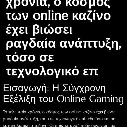
χρόνια, ο κόσμος
των online καζίνο
έχει βιώσει
ραγδαία ανάπτυξη,
τόσο σε
τεχνολογικό επ
Εισαγωγή: Η Σύγχρονη
Εξέλιξη του Online Gaming
Τα τελευταία χρόνια, ο κόσμος των online καζίνο έχει βιώσει
ραγδαία ανάπτυξη, τόσο σε τεχνολογικό επίπεδο όσο και σε
καταναλωτική αποδοχή. Οι παίκτες αναζητούν συνεχώς πιο