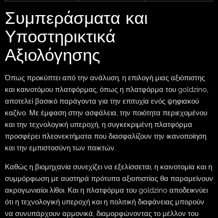
Συμπεράσματα και
Υποστηρικτικά
Αξιολόγησης
Όπως προκύπτει από την ανάλυση, η επιλογή μιας αξιόπιστης
και καινοτόμου πλατφόρμας, όπως η πλατφόρμα του goldzino,
αποτελεί βασικό παράγοντα για την επιτυχία ενός ψηφιακού
καζίνο. Με έμφαση στην ασφάλεια, την ποιότητα περιεχομένου
και την τεχνολογική υπεροχή, η συγκεκριμένη πλατφόρμα
προσφέρει πλεονεκτήματα που διασφαλίζουν την ικανοποίηση
και την εμπιστοσύνη των παικτών.
Καθώς η βιομηχανία συνεχίζει να εξελίσσεται, η καινοτομία και η
συμμόρφωση με αυστηρά πρότυπα αξιοπιστίας θα παραμείνουν
ακρογωνιαίοι λίθοι. Και η πλατφόρμα του goldzino αποδεικνύει
ότι η τεχνολογική υπεροχή και η πολιτική διαφάνειας μπορούν
να συνυπάρχουν αρμονικά, διαμορφώνοντας το μέλλον του