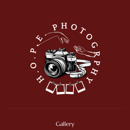
Gallery