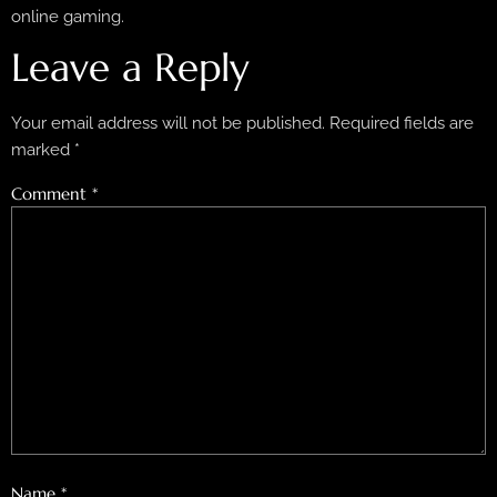
online gaming.
Leave a Reply
Your email address will not be published.
Required fields are
marked
*
Comment
*
Name
*