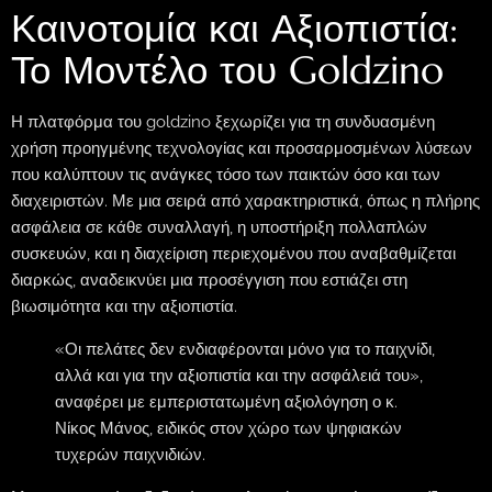
Καινοτομία και Αξιοπιστία:
Το Μοντέλο του Goldzino
Η πλατφόρμα του goldzino ξεχωρίζει για τη συνδυασμένη
χρήση προηγμένης τεχνολογίας και προσαρμοσμένων λύσεων
που καλύπτουν τις ανάγκες τόσο των παικτών όσο και των
διαχειριστών. Με μια σειρά από χαρακτηριστικά, όπως η πλήρης
ασφάλεια σε κάθε συναλλαγή, η υποστήριξη πολλαπλών
συσκευών, και η διαχείριση περιεχομένου που αναβαθμίζεται
διαρκώς, αναδεικνύει μια προσέγγιση που εστιάζει στη
βιωσιμότητα και την αξιοπιστία.
«Οι πελάτες δεν ενδιαφέρονται μόνο για το παιχνίδι,
αλλά και για την αξιοπιστία και την ασφάλειά του»,
αναφέρει με εμπεριστατωμένη αξιολόγηση ο κ.
Νίκος Μάνος, ειδικός στον χώρο των ψηφιακών
τυχερών παιχνιδιών.