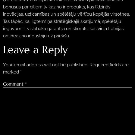
bonusus par citiem lv kazino ir produkts, kas līdzinās
inovācijas, uzticamības un spēlētāju vērtību kopējās virsotnes.
Tas tāpēc, ka, ilgtermiņa stratēģiskajā skatījumā, spēlētāju
ieguvumi ir vislabākā garantija un stimuls, kas virza Latvijas
onlineazino industriju uz priekšu.
Leave a Reply
Your email address will not be published.
Required fields are
marked
*
Comment
*