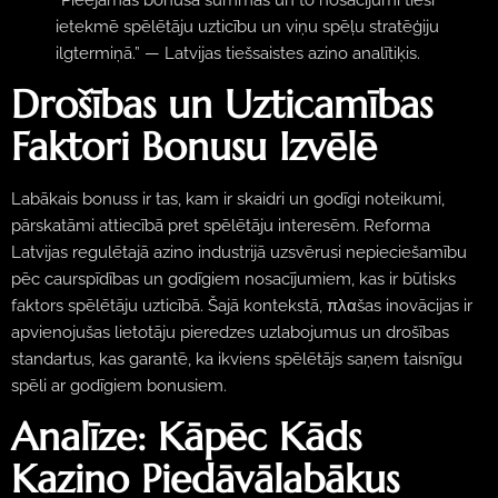
“Pieejamās bonusa summas un to nosacījumi tieši
ietekmē spēlētāju uzticību un viņu spēļu stratēģiju
ilgtermiņā.” — Latvijas tiešsaistes azino analītiķis.
Drošības un Uzticamības
Faktori Bonusu Izvēlē
Labākais bonuss ir tas, kam ir skaidri un godīgi noteikumi,
pārskatāmi attiecībā pret spēlētāju interesēm. Reforma
Latvijas regulētajā azino industrijā uzsvērusi nepieciešamību
pēc caurspīdības un godīgiem nosacījumiem, kas ir būtisks
faktors spēlētāju uzticībā. Šajā kontekstā, πλαšas inovācijas ir
apvienojušas lietotāju pieredzes uzlabojumus un drošības
standartus, kas garantē, ka ikviens spēlētājs saņem taisnīgu
spēli ar godīgiem bonusiem.
Analīze: Kāpēc Kāds
Kazino Piedāvālabākus