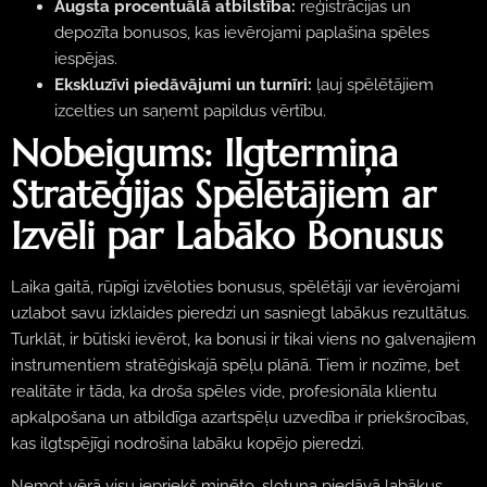
Augsta procentuālā atbilstība:
reģistrācijas un
depozīta bonusos, kas ievērojami paplašina spēles
iespējas.
Ekskluzīvi piedāvājumi un turnīri:
ļauj spēlētājiem
izcelties un saņemt papildus vērtību.
Nobeigums: Ilgtermiņa
Stratēģijas Spēlētājiem ar
Izvēli par Labāko Bonusus
Laika gaitā, rūpīgi izvēloties bonusus, spēlētāji var ievērojami
uzlabot savu izklaides pieredzi un sasniegt labākus rezultātus.
Turklāt, ir būtiski ievērot, ka bonusi ir tikai viens no galvenajiem
instrumentiem stratēģiskajā spēļu plānā. Tiem ir nozīme, bet
realitāte ir tāda, ka droša spēles vide, profesionāla klientu
apkalpošana un atbildīga azartspēļu uzvedība ir priekšrocības,
kas ilgtspējīgi nodrošina labāku kopējo pieredzi.
Ņemot vērā visu iepriekš minēto, slotuna piedāvā labākus