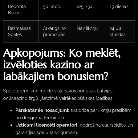
Depozīta
50-100%
x25-x30
15 dienas
Bonuss
Bezmaksas
Atkarīgs no
Nav likmju
24-48
Spēles
promocijas
stundas
Apkopojums: Ko meklēt,
izvēloties kazino ar
labākajiem bonusiem?
Spēlētājiem, kuri meklē vislabākos bonusus Latvijas
onlineazino tirgū, jāatzīmē vairākas būtiskas īpašības:
Pārskatāmie nosacījumi:
skaidrība par likmju prasībām
un derīguma termiņiem.
Uzticami licencēti operatori:
nodrošina caurspīdību un
garantijas spēļu taisnīgumam.