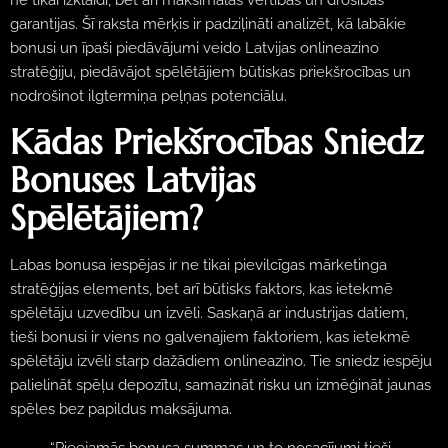
ne tikai izklaidi, bet arī maksimālas vērtības un drošības
garantijas. Šī raksta mērķis ir padziļināti analizēt, kā labākie
bonusi un īpaši piedāvājumi veido Latvijas onlineazino
stratēģiju, piedāvājot spēlētājiem būtiskas priekšrocības un
nodrošinot ilgtermiņa peļņas potenciālu.
Kādas Priekšrocības Sniedz
Bonuses Latvijas
Spēlētājiem?
Labas bonusa iespējas ir ne tikai pievilcīgas mārketinga
stratēģijas elements, bet arī būtisks faktors, kas ietekmē
spēlētāju uzvedību un izvēli. Saskaņā ar industrijas datiem,
tieši bonusi ir viens no galvenajiem faktoriem, kas ietekmē
spēlētāju izvēli starp dažādiem onlineazino. Tie sniedz iespēju
palielināt spēļu depozītu, samazināt risku un izmēģināt jaunas
spēles bez papildus maksājuma.