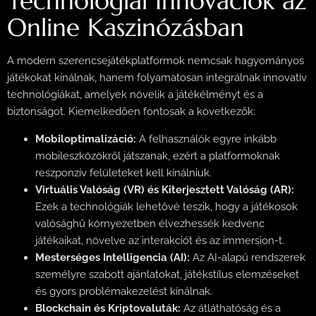
Technológiai Innovációk az
Online Kaszinózásban
A modern szerencsejátékplatformok nemcsak hagyományos
játékokat kínálnak, hanem folyamatosan integrálnak innovatív
technológiákat, amelyek növelik a játékélményt és a
biztonságot. Kiemelkedően fontosak a következők:
Mobiloptimalizáció:
A felhasználók egyre inkább
mobileszközökről játszanak, ezért a platformoknak
reszponzív felületeket kell kínálniuk.
Virtuális Valóság (VR) és Kiterjesztett Valóság (AR):
Ezek a technológiák lehetővé teszik, hogy a játékosok
valósághű környezetben élvezhessék kedvenc
játékaikat, növelve az interakciót és az immersion-t.
Mesterséges Intelligencia (AI):
Az AI-alapú rendszerek
személyre szabott ajánlatokat, játékstílus elemzéseket
és gyors problémakezelést kínálnak.
Blockchain és Kriptovaluták:
Az átláthatóság és a