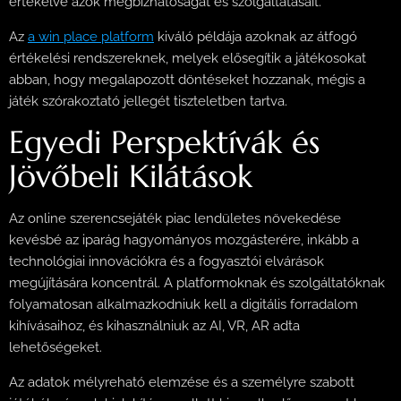
értékelve azok megbízhatóságát és szolgáltatásait.
Az
a win place platform
kiváló példája azoknak az átfogó
értékelési rendszereknek, melyek elősegítik a játékosokat
abban, hogy megalapozott döntéseket hozzanak, mégis a
játék szórakoztató jellegét tiszteletben tartva.
Egyedi Perspektívák és
Jövőbeli Kilátások
Az online szerencsejáték piac lendületes növekedése
kevésbé az iparág hagyományos mozgásterére, inkább a
technológiai innovációkra és a fogyasztói elvárások
megújítására koncentrál. A platformoknak és szolgáltatóknak
folyamatosan alkalmazkodniuk kell a digitális forradalom
kihívásaihoz, és kihasználniuk az AI, VR, AR adta
lehetőségeket.
Az adatok mélyreható elemzése és a személyre szabott