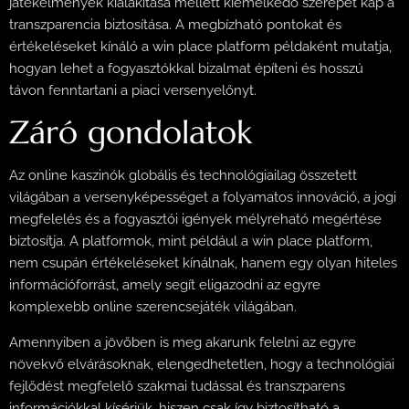
játékélmények kialakítása mellett kiemelkedő szerepet kap a
transzparencia biztosítása. A megbízható pontokat és
értékeléseket kínáló a win place platform példaként mutatja,
hogyan lehet a fogyasztókkal bizalmat építeni és hosszú
távon fenntartani a piaci versenyelőnyt.
Záró gondolatok
Az online kaszinók globális és technológiailag összetett
világában a versenyképességet a folyamatos innováció, a jogi
megfelelés és a fogyasztói igények mélyreható megértése
biztosítja. A platformok, mint például a win place platform,
nem csupán értékeléseket kínálnak, hanem egy olyan hiteles
információforrást, amely segít eligazodni az egyre
komplexebb online szerencsejáték világában.
Amennyiben a jövőben is meg akarunk felelni az egyre
növekvő elvárásoknak, elengedhetetlen, hogy a technológiai
fejlődést megfelelő szakmai tudással és transzparens
információkkal kísérjük, hiszen csak így biztosítható a