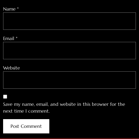
Name
*
Email
*
Website
Save my name, email, and website in this browser for the
next time I comment.