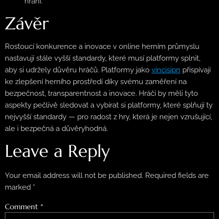
hraní.”
Závěr
Rostoucí konkurence a inovace v online herním průmyslu
nastavují stále vyšší standardy, které musí platformy splnit,
aby si udržely důvěru hráčů. Platformy jako
vincisipn
přispívají
ke zlepšení herního prostředí díky svému zaměření na
bezpečnost, transparentnost a inovace. Hráči by měli tyto
aspekty pečlivě sledovat a vybírat si platformy, které splňují ty
nejvyšší standardy — pro radost z hry, která je nejen vzrušující,
ale i bezpečná a důvěryhodná.
Leave a Reply
Your email address will not be published.
Required fields are
marked
*
Comment
*