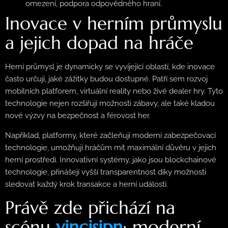
omezení, podpora odpovědného hraní.
Inovace v herním průmyslu
a jejich dopad na hráče
Herní průmysl je dynamicky se vyvíjející oblastí, kde inovace
často určují, jaké zážitky budou dostupné. Patří sem rozvoj
mobilních platforem, virtuální reality nebo živé dealer hry. Tyto
technologie nejen rozšiřují možnosti zábavy, ale také kladou
nové výzvy na bezpečnost a férovost her.
Například, platformy, které začleňují moderní zabezpečovací
technologie, umožňují hráčům mít maximální důvěru v jejich
herní prostředí. Innovativní systémy, jako jsou blockchainové
technologie, přinášejí vyšší transparentnost díky možnosti
sledovat každý krok transakce a herní události.
Právě zde přichází na
scénu
vincisipn
: moderní