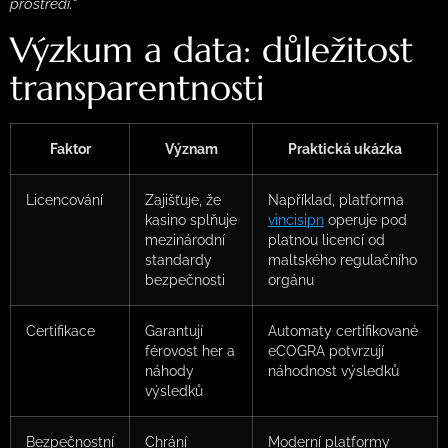
prostředí.“
Výzkum a data: důležitost
transparentnosti
Faktor
Význam
Praktická ukázka
Licencování
Zajišťuje, že
Například, platforma
kasino splňuje
vincisipn
operuje pod
mezinárodní
platnou licencí od
standardy
maltského regulačního
bezpečnosti
orgánu
Certifikace
Garantují
Automaty certifikované
férovost her a
eCOGRA potvrzují
náhody
náhodnost výsledků
výsledků
Bezpečnostní
Chrání
Moderní platformy