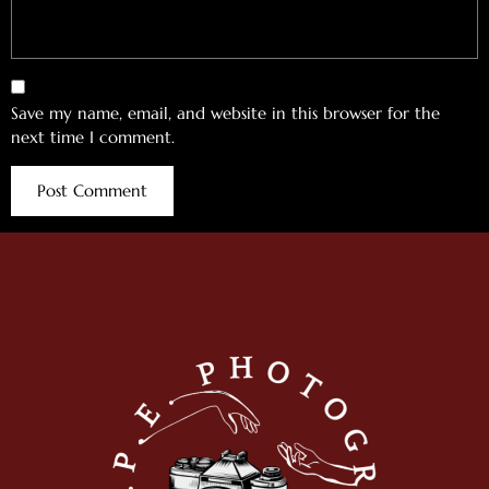
Save my name, email, and website in this browser for the
next time I comment.