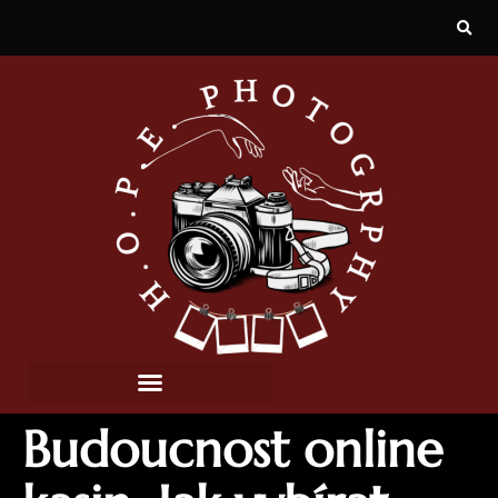
Budoucnost online