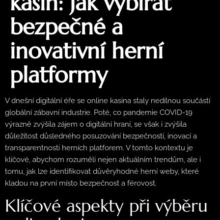
kasin: Jak vybírat
bezpečné a
inovativní herní
platformy
V dnešní digitální éře se online kasina staly nedílnou součástí
globální zábavní industrie. Poté, co pandemie COVID-19
výrazně zvýšila zájem o digitální hraní, se však i zvýšila
důležitost důsledného posuzování bezpečnosti, inovací a
transparentnosti herních platforem. V tomto kontextu je
klíčové, abychom rozuměli nejen aktuálním trendům, ale i
tomu, jak lze identifikovat důvěryhodné herní weby, které
kladou na první místo bezpečnost a férovost.
Klíčové aspekty při výběru