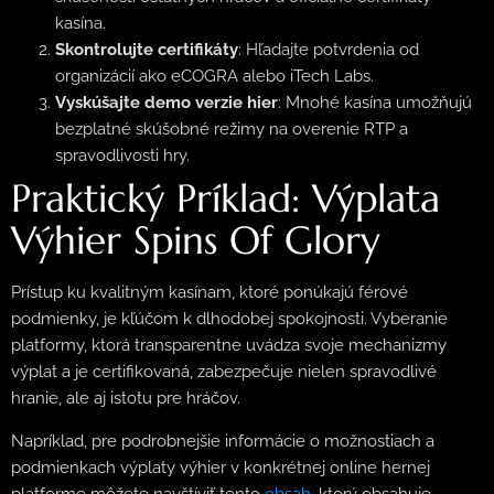
kasína.
Skontrolujte certifikáty
: Hľadajte potvrdenia od
organizácií ako eCOGRA alebo iTech Labs.
Vyskúšajte demo verzie hier
: Mnohé kasína umožňujú
bezplatné skúšobné režimy na overenie RTP a
spravodlivosti hry.
Praktický Príklad: Výplata
Výhier Spins Of Glory
Prístup ku kvalitným kasínam, ktoré ponúkajú férové
podmienky, je kľúčom k dlhodobej spokojnosti. Vyberanie
platformy, ktorá transparentne uvádza svoje mechanizmy
výplat a je certifikovaná, zabezpečuje nielen spravodlivé
hranie, ale aj istotu pre hráčov.
Napríklad, pre podrobnejšie informácie o možnostiach a
podmienkach výplaty výhier v konkrétnej online hernej