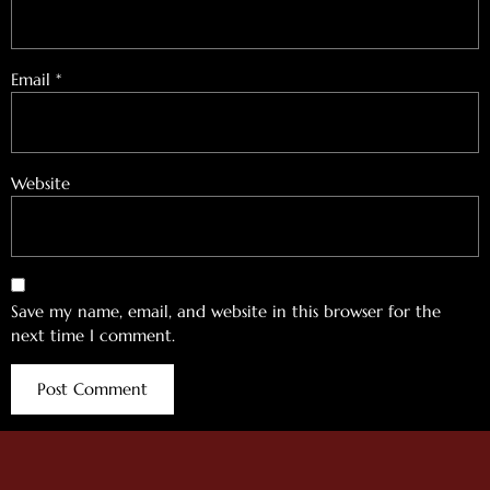
Email
*
Website
Save my name, email, and website in this browser for the
next time I comment.