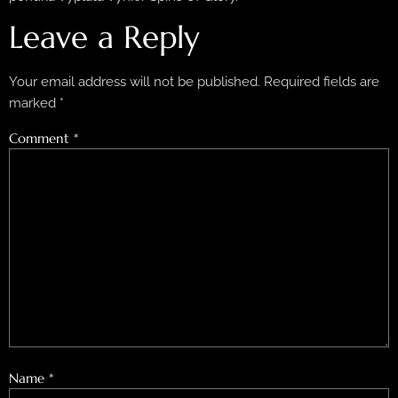
Leave a Reply
Your email address will not be published.
Required fields are
marked
*
Comment
*
Name
*