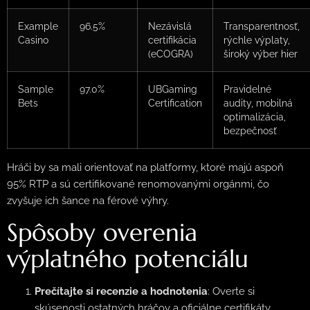
Example
96.5%
Nezávislá
Transparentnosť,
Casino
certifikácia
rýchle výplaty,
(eCOGRA)
široký výber hier
Sample
97.0%
UBGaming
Pravidelné
Bets
Certification
audity, mobilná
optimalizácia,
bezpečnosť
Hráči by sa mali orientovať na platformy, ktoré majú aspoň
95% RTP a sú certifikované renomovanými orgánmi, čo
zvyšuje ich šance na férové výhry.
Spôsoby overenia
výplatného potenciálu
Prečítajte si recenzie a hodnotenia
: Overte si
skúsenosti ostatných hráčov a oficiálne certifikáty