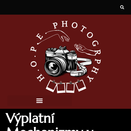
Výplatní