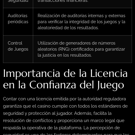
Seguridad
transacciones financieras.
Auditorías
Realización de auditorías internas y externas
periódicas
para verificar la integridad de los juegos y la
aleatoriedad de los resultados.
Control
Utilización de generadores de números
de Juegos
aleatorios (RNG) certificados para garantizar
la justicia en los resultados.
Importancia de la Licencia
en la Confianza del Juego
Contar con una licencia emitida por la autoridad reguladora
garantiza que el casino cumple con todos los estándares de
seguridad y protección al jugador. Además, facilita la
resolución de conflictos y proporciona un marco legal que
respalda la operativa de la plataforma. La percepción de