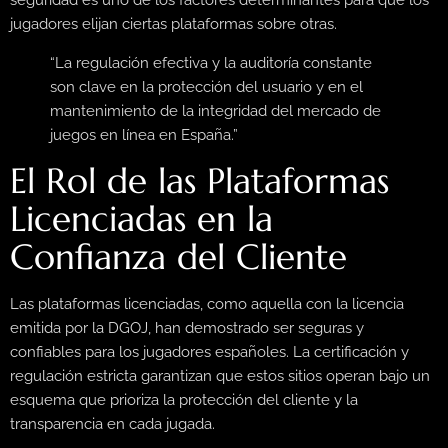
seguridad es uno de los factores determinantes para que los
jugadores elijan ciertas plataformas sobre otras.
“La regulación efectiva y la auditoría constante
son clave en la protección del usuario y en el
mantenimiento de la integridad del mercado de
juegos en línea en España.”
El Rol de las Plataformas
Licenciadas en la
Confianza del Cliente
Las plataformas licenciadas, como aquella con la licencia
emitida por la DGOJ, han demostrado ser seguras y
confiables para los jugadores españoles. La certificación y
regulación estricta garantizan que estos sitios operan bajo un
esquema que prioriza la protección del cliente y la
transparencia en cada jugada.