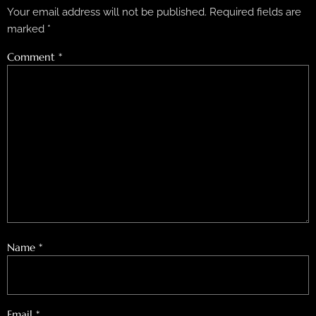
Your email address will not be published.
Required fields are
marked
*
Comment
*
Name
*
Email
*