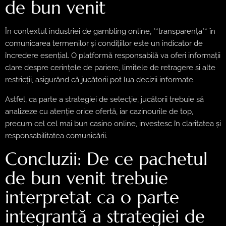
de bun venit
În contextul industriei de gambling online, **transparența** în
comunicarea termenilor și condițiilor este un indicator de
încredere esențial. O platformă responsabilă va oferi informații
clare despre cerințele de pariere, limitele de retragere și alte
restricții, asigurând că jucătorii pot lua decizii informate.
Astfel, ca parte a strategiei de selecție, jucătorii trebuie să
analizeze cu atenție orice ofertă, iar cazinourile de top,
precum cel cel mai bun casino online, investesc în claritatea și
responsabilitatea comunicării.
Concluzii: De ce pachetul
de bun venit trebuie
interpretat ca o parte
integrantă a strategiei de