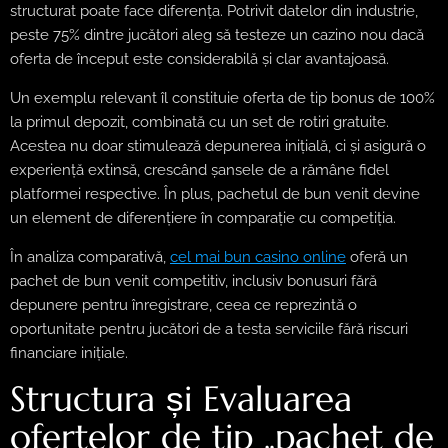
structurat poate face diferența. Potrivit datelor din industrie,
peste 75% dintre jucători aleg să testeze un cazino nou dacă
oferta de început este considerabilă și clar avantajoasă.
Un exemplu relevant îl constituie oferta de tip bonus de 100%
la primul depozit, combinată cu un set de rotiri gratuite.
Acestea nu doar stimulează depunerea inițială, ci și asigură o
experiență extinsă, crescând șansele de a rămâne fidel
platformei respective. În plus, pachetul de bun venit devine
un element de diferențiere în comparație cu competiția.
În analiza comparativă,
cel mai bun casino online
oferă un
pachet de bun venit
competitiv, inclusiv bonusuri fără
depunere pentru înregistrare, ceea ce reprezintă o
oportunitate pentru jucători de a testa serviciile fără riscuri
financiare inițiale.
Structura și Evaluarea
ofertelor de tip „pachet de