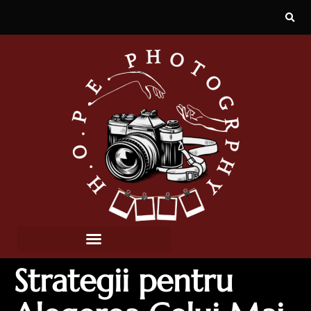
Strategii pentru