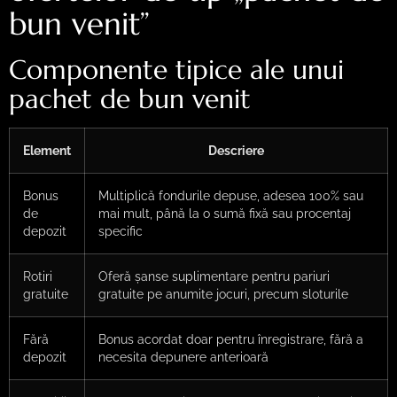
bun venit”
Componente tipice ale unui
pachet de bun venit
Element
Descriere
Bonus
Multiplică fondurile depuse, adesea 100% sau
de
mai mult, până la o sumă fixă sau procentaj
depozit
specific
Rotiri
Oferă șanse suplimentare pentru pariuri
gratuite
gratuite pe anumite jocuri, precum sloturile
Fără
Bonus acordat doar pentru înregistrare, fără a
depozit
necesita depunere anterioară