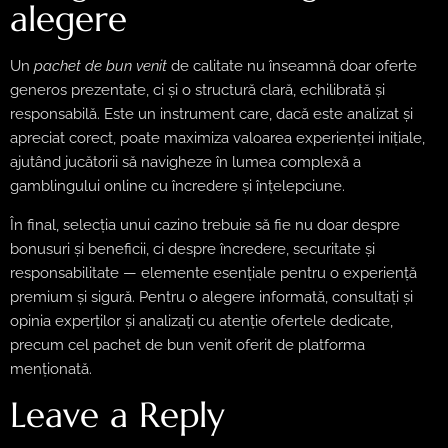
alegere
Un
pachet de bun venit
de calitate nu înseamnă doar oferte
generos prezentate, ci și o structură clară, echilibrată și
responsabilă. Este un instrument care, dacă este analizat și
apreciat corect, poate maximiza valoarea experienței inițiale,
ajutând jucătorii să navigheze în lumea complexă a
gamblingului online cu încredere și înțelepciune.
În final, selecția unui cazino trebuie să fie nu doar despre
bonusuri și beneficii, ci despre încredere, securitate și
responsabilitate — elemente esențiale pentru o experiență
premium și sigură. Pentru o alegere informată, consultați și
opinia experților și analizați cu atenție ofertele dedicate,
precum cel pachet de bun venit oferit de platforma
menționată.
Leave a Reply