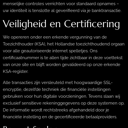
menselijke controles verrichten voor standaard opnames –
uw identiteit is tenslotte al geverifieerd via je banktransactie.
Veiligheid en Certificering
We opereren onder een erkende vergunning van de
Toezichthouder (KSA), het Hollandse toezichthoudend orgaan
voor alle geautoriseerde internet spelletjes. Ons
certificaatnummer is te allen tijde zichtbaar in deze voettekst
van onze site en blijft worden gevalideerd op onze erkende
KSA-register.
Alle transacties zijn versleuteld met hoogwaardige SSL-
encryptie, dezelfde techniek die financiële instellingen
gebruiken voor hun digitale voorzieningen. Tevens slaan wij
exclusief sensitieve rekeninggegevens op deze systemen op.
De informatie wordt rechtstreeks afgehandeld door je
financiële instelling en de gecertificeerde betaalproviders.