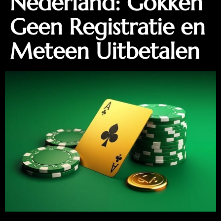
Nederland: Gokken
Geen Registratie en
Meteen Uitbetalen