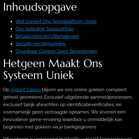
Inhoudsopgave
Wat Creëert Ons Speelplatform Uniek
Ons Volledige Spelportfolio
Betaalopties en Uitbetalingen
Security en Vergunning
Draagbaar Gokken Geen Beperkingen
Hetgeen Maakt Ons
Systeem Uniek
Op
Instant Сasino
blijven we ons online gokken compleet
geheel gecreëerd. Exclusief uitgebreide aanmeldprocessen,
exclusief talrijk afwachten op identificatieverificaties, en
voornamelijk geen vertraagde opnames. We leveren een
innovatieve game-ervaring waardoor u onmiddellijk kan
beginnen met gokken via je bankgegevens.