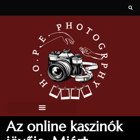
Az online kaszinók