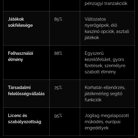
pénzügyi tranzakciók
Játékok
85%
Változatos
sokfélesége
nyerőgépek, élő
kaszinó opciók, asztali
játékok
Felhasználói
88%
Egyszerű
élmény
kezelőfelület, gyors
fizetések, személyre
szabott élmény
Társadalmi
75%
Korhatár-ellenőrzés,
felelősségvállalás
játékmérleg segítő
funkciók
Licenc és
95%
Jogilag megalapozott
szabályozottság
működés, európai
engedélyek