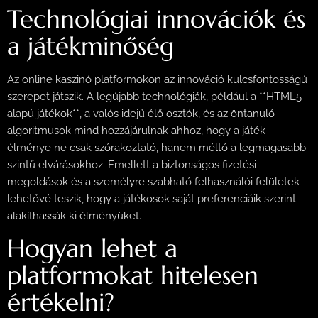
Technológiai innovációk és
a játékminőség
Az online kaszinó platformokon az innováció kulcsfontosságú
szerepet játszik. A legújabb technológiák, például a **HTML5
alapú játékok**, a valós idejű élő osztók, és az öntanuló
algoritmusok mind hozzájárulnak ahhoz, hogy a játék
élménye ne csak szórakoztató, hanem méltó a legmagasabb
szintű elvárásokhoz. Emellett a biztonságos fizetési
megoldások és a személyre szabható felhasználói felületek
lehetővé teszik, hogy a játékosok saját preferenciáik szerint
alakíthassák ki élményüket.
Hogyan lehet a
platformokat hitelesen
értékelni?