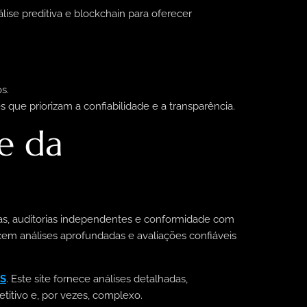
lise preditiva e blockchain para oferecer
s.
que priorizam a confiabilidade e a transparência.
e da
rias, auditorias independentes e conformidade com
cem análises aprofundadas e avaliações confiáveis
SS
. Este site fornece análises detalhadas,
itivo e, por vezes, complexo.