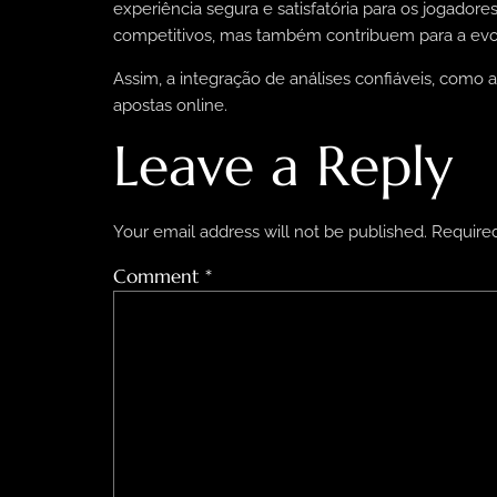
experiência segura e satisfatória para os jogad
competitivos, mas também contribuem para a evo
Assim, a integração de análises confiáveis, como
apostas online.
Leave a Reply
Your email address will not be published.
Required
Comment
*