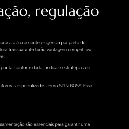
ação, regulação
gorosa e à crescente exigência por parte do
tura transparente terão vantagem competitiva,
el.
ponta, conformidade jurídica e estratégias de
lataformas especializadas como SPIN BOSS. Essa
ulamentação são essenciais para garantir uma