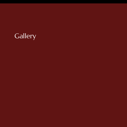
Gallery