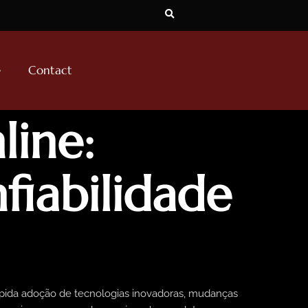
e
Contact
line:
fiabilidade
pida adoção de tecnologias inovadoras, mudanças