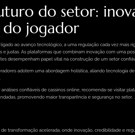
turo do setor: inov
a do jogador
 ligado ao avanço tecnológico, a uma regulação cada vez mais ri
ras e justas. As plataformas que combinam inovação com uma pos
tes desempenham papel vital na construção de um setor confiáv
eradores adotem uma abordagem holística, aliando tecnologia de 
.
 análises confiáveis de cassinos online, recomenda-se visitar p
fundadas, promovendo maior transparência e segurança no setor.
de transformação acelerada, onde inovação, credibilidade e reg