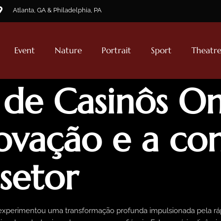
Atlanta, GA & Philadelphia, PA
Event
Nature
Portrait
Sport
Theatr
 de Casinôs On
vação e a con
setor
xperimentou uma transformação profunda impulsionada pela rá