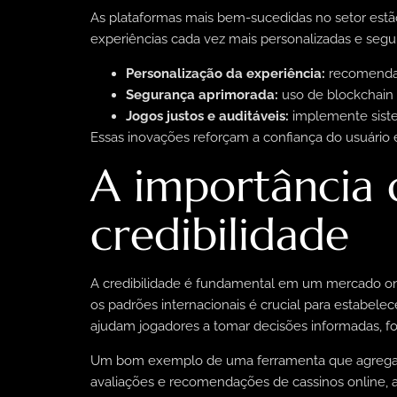
As plataformas mais bem-sucedidas no setor estão 
experiências cada vez mais personalizadas e segu
Personalização da experiência:
recomendaç
Segurança aprimorada:
uso de blockchain p
Jogos justos e auditáveis:
implemente siste
Essas inovações reforçam a confiança do usuário e
A importância 
credibilidade
A credibilidade é fundamental em um mercado onde
os padrões internacionais é crucial para estabel
ajudam jogadores a tomar decisões informadas, fo
Um bom exemplo de uma ferramenta que agrega e
avaliações e recomendações de cassinos online, 