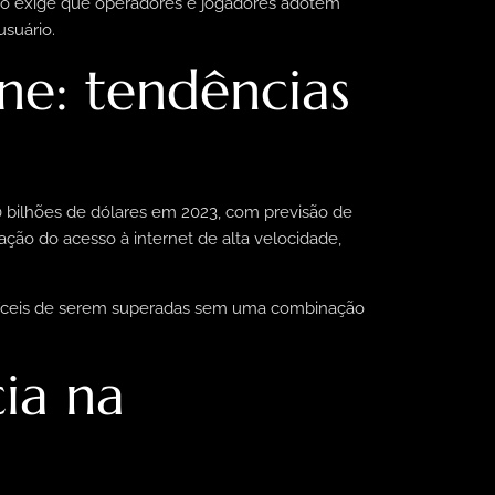
ico exige que operadores e jogadores adotem
suário.
ne: tendências
0 bilhões de dólares em 2023
, com previsão de
ação do acesso à internet de alta velocidade,
difíceis de serem superadas sem uma combinação
ia na