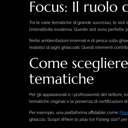
Focus: Il ruolo 
Tra le varie tematiche di grande successo, le slot i
l’interattività moderna. Queste slot sono perfette 
Nelle ambientazioni invernali e di pesca sulla ghiac
realistici di laghi ghiacciati. Questi elementi cont
Come scegliere 
tematiche
Per gli appassionati e i professionisti del settore,
tematiche originali e la presenza di certificazioni 
Per esempio, una piattaforma affidabile come
Plas
ghiaccio. Scopri
Where to play Ice Fishing slot?
per 