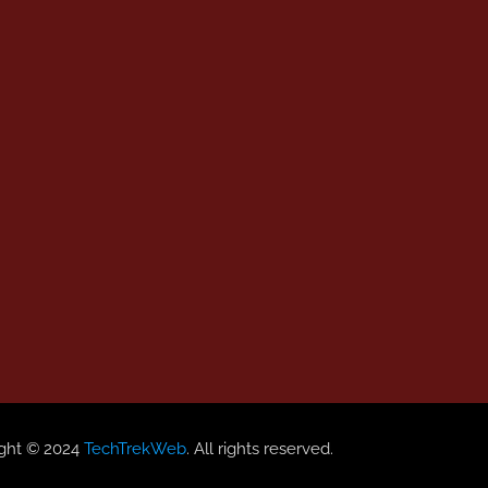
ght © 2024
TechTrekWeb
. All rights reserved.