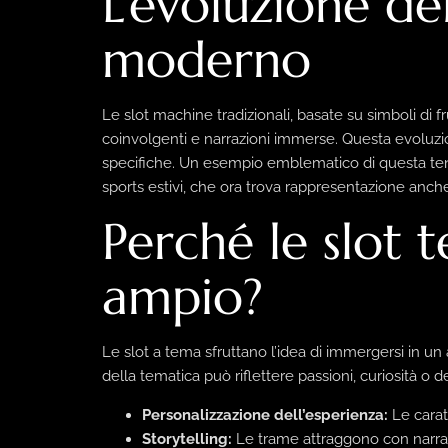
L’evoluzione del
moderno
Le slot machine tradizionali, basate su simboli di f
coinvolgenti e narrazioni immerse. Questa evoluzio
specifiche. Un esempio emblematico di questa tende
sports estivi, che ora trova rappresentazione anche
Perché le slot 
ampio?
Le slot a tema sfruttano l’idea di immergersi in un
della tematica può riflettere passioni, curiosità o d
Personalizzazione dell’esperienza:
Le carat
Storytelling:
Le trame attraggono con narrazion