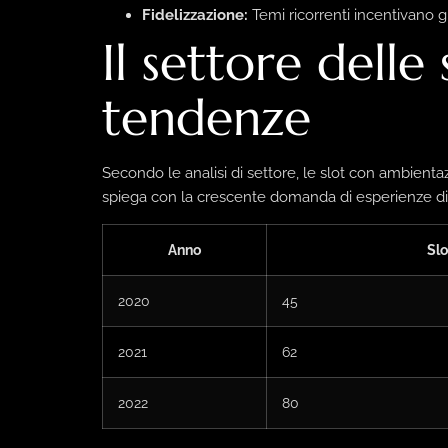
Fidelizzazione:
Temi ricorrenti incentivano g
Il settore delle 
tendenze
Secondo le analisi di settore, le slot con ambientaz
spiega con la crescente domanda di esperienze di g
Anno
Slo
2020
45
2021
62
2022
80