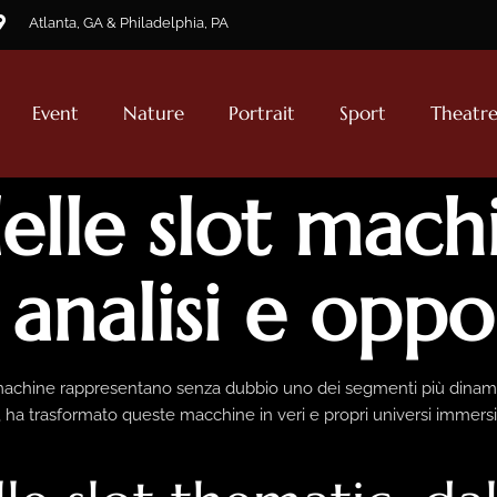
Atlanta, GA & Philadelphia, PA
Event
Nature
Portrait
Sport
Theatr
elle slot mach
analisi e oppo
 machine rappresentano senza dubbio uno dei segmenti più dinamici
a, ha trasformato queste macchine in veri e propri universi immersiv