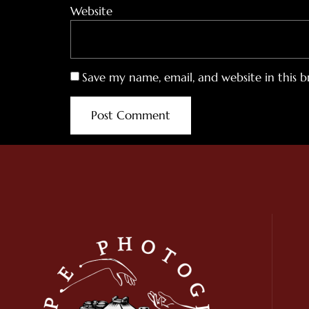
Website
Save my name, email, and website in this 