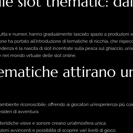
le slot thematic: dal
rutta e numeri, hanno gradualmente lasciato spazio a produzioni semp
ne ha portato all’introduzione di tematiche di nicchia, che rispe
nza è la nascita di slot incentrate sulla pesca sul ghiaccio, un’a
 nel mondo virtuale delle slot online.
tematiche attirano u
 ambiente riconoscibile, offrendo ai giocatori un’esperienza più coi
esideri di avventura:
teristiche visive e sonore creano un’atmosfera unica.
i avvincenti e possibilità di scoprire vari livelli di gioco.