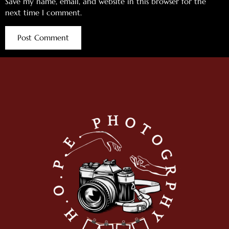
Save my name, email, and website in this browser for the
next time I comment.