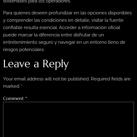
sostenibles para los operadores.
Para quienes deseen profundizar en las opciones disponibles
y comprender las condiciones en detalle, visitar la fuente
confiable resulta esencial. Acceder a información oficial
puede marcar la diferencia entre disfrutar de un
entretenimiento seguro y navegar en un entorno lleno de
riesgos potenciales.
Leave a Reply
Your email address will not be published.
Required fields are
marked
*
Comment
*