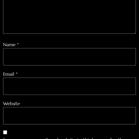
Name
*
Email
*
Website