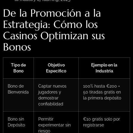
De la Promoción a la
Estrategia: Cómo los
Casinos Optimizan sus
Bonos
Tipo de
Objetivo
Ejemplo en la
Bono
Específico
Industria
Bono de
Captar nuevos
100% hasta €200 +
Bienvenida
jugadores y
50 tiradas gratis en
demostrar
la primera depósito
confiabilidad
Bono sin
Permitir
€10 gratis solo por
Depósito
experimentar sin
registrarse
riesgo