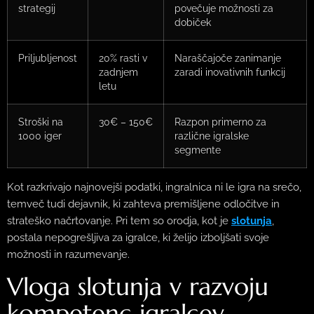
strategij
povečuje možnosti za
dobiček
Priljubljenost
20% rasti v
Naraščajoče zanimanje
zadnjem
zaradi inovativnih funkcij
letu
Stroški na
30€ – 150€
Razpon primerno za
1000 iger
različne igralske
segmente
Kot razkrivajo najnovejši podatki, ingralnica ni le igra na srečo,
temveč tudi dejavnik, ki zahteva premišljene odločitve in
strateško načrtovanje. Pri tem so orodja, kot je
slotunja
,
postala nepogrešljiva za igralce, ki želijo izboljšati svoje
možnosti in razumevanje.
Vloga
slotunja
v razvoju
kompetenc igralcev