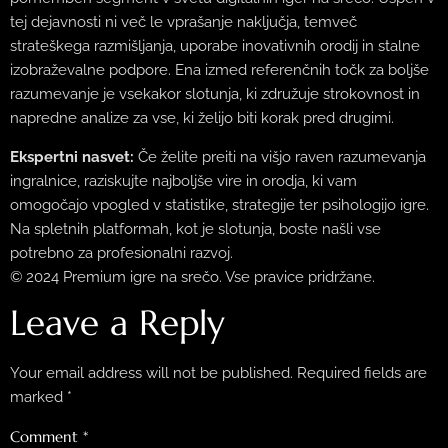
tej dejavnosti ni več le vprašanje naključja, temveč
strateškega razmišljanja, uporabe inovativnih orodij in stalne
izobraževalne podpore. Ena izmed referenčnih točk za boljše
razumevanje je vsekakor slotunja, ki združuje strokovnost in
napredne analize za vse, ki želijo biti korak pred drugimi.
Ekspertni nasvet:
Če želite preiti na višjo raven razumevanja
ingralnice, raziskujte najboljše vire in orodja, ki vam
omogočajo vpogled v statistike, strategije ter psihologijo igre.
Na spletnih platformah, kot je slotunja, boste našli vse
potrebno za profesionalni razvoj.
© 2024 Premium igre na srečo. Vse pravice pridržane.
Leave a Reply
Your email address will not be published.
Required fields are
marked
*
Comment
*