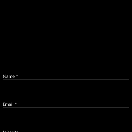
Name
*
Email
*