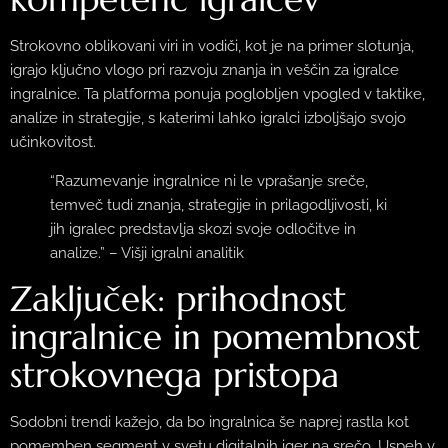
Strokovno oblikovani viri in vodiči, kot je na primer slotunja,
igrajo ključno vlogo pri razvoju znanja in veščin za igralce
ingralnice. Ta platforma ponuja poglobljen vpogled v taktike,
analize in strategije, s katerimi lahko igralci izboljšajo svojo
učinkovitost.
“Razumevanje ingralnice ni le vprašanje sreče,
temveč tudi znanja, strategije in prilagodljivosti, ki
jih igralec predstavlja skozi svoje odločitve in
analize.” – Višji igralni analitik
Zaključek: prihodnost
ingralnice in pomembnost
strokovnega pristopa
Sodobni trendi kažejo, da bo ingralnica še naprej rastla kot
pomemben segment v svetu digitalnih iger na srečo. Uspeh v