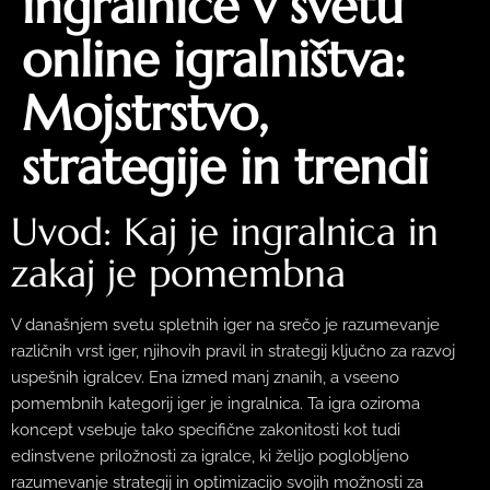
ingralnice v svetu
online igralništva:
Mojstrstvo,
strategije in trendi
Uvod: Kaj je ingralnica in
zakaj je pomembna
V današnjem svetu spletnih iger na srečo je razumevanje
različnih vrst iger, njihovih pravil in strategij ključno za razvoj
uspešnih igralcev. Ena izmed manj znanih, a vseeno
pomembnih kategorij iger je
ingralnica
. Ta igra oziroma
koncept vsebuje tako specifične zakonitosti kot tudi
edinstvene priložnosti za igralce, ki želijo poglobljeno
razumevanje strategij in optimizacijo svojih možnosti za