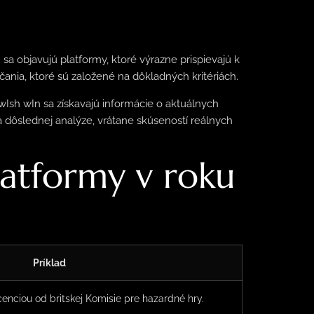
 sa objavujú platformy, ktoré výrazne prispievajú k
nia, ktoré sú založené na dôkladných kritériách.
h wIn sa získavajú informácie o aktuálnych
 dôslednej analýze, vrátane skúseností reálnych
latformy v roku
Príklad
cenciou od britskej Komisie pre hazardné hry.