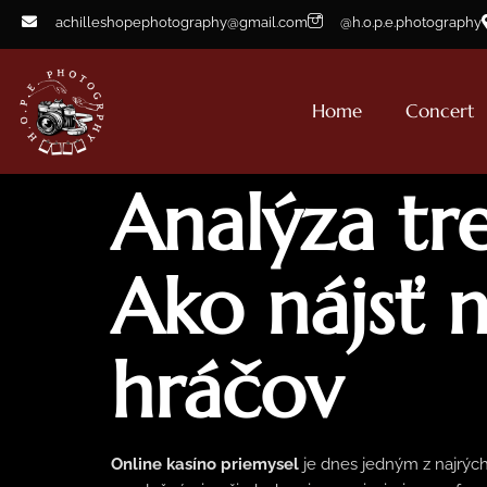
achilleshopephotography@gmail.com
@h.o.p.e.photography
Home
Concert
Analýza tr
Ako nájsť n
hráčov
Online kasíno priemysel
je dnes jedným z najrýchl