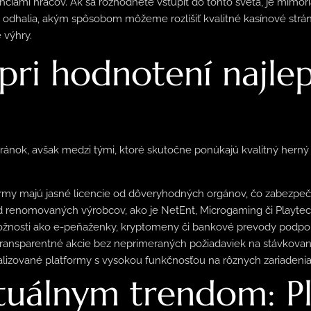
iami hráčov. Ak sa rozhodnete vstúpiť do tohto sveta, je mimoria
zy odhalia, akým spôsobom môžeme rozlíšiť kvalitné kasínové strá
 výhry.
pri hodnotení najlep
ánok, avšak medzi tými, ktoré skutočne ponúkajú kvalitný herný z
my majú jasné licencie od dôveryhodných orgánov, čo zabezpečuj
 renomovaných výrobcov, ako je NetEnt, Microgaming či Playtech,
osti ako e-peňaženky, kryptomeny či bankové prevody podporuj
ransparentné akcie bez neprimeraných požiadaviek na stávkovan
lizované platformy s vysokou funkčnosťou na rôznych zariadeni
ktuálnym trendom: P