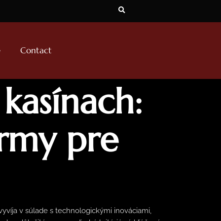
e
Contact
 kasínach:
ormy pre
vyvíja v súlade s technologickými inováciami,