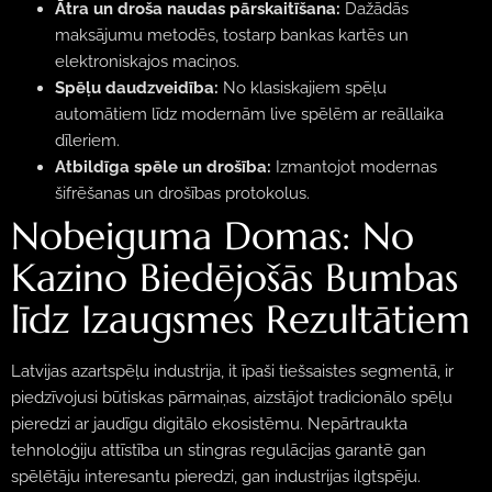
Ātra un droša naudas pārskaitīšana:
Dažādās
maksājumu metodēs, tostarp bankas kartēs un
elektroniskajos maciņos.
Spēļu daudzveidība:
No klasiskajiem spēļu
automātiem līdz modernām live spēlēm ar reāllaika
dīleriem.
Atbildīga spēle un drošība:
Izmantojot modernas
šifrēšanas un drošības protokolus.
Nobeiguma Domas: No
Kazino Biedējošās Bumbas
līdz Izaugsmes Rezultātiem
Latvijas azartspēļu industrija, it īpaši tiešsaistes segmentā, ir
piedzīvojusi būtiskas pārmaiņas, aizstājot tradicionālo spēļu
pieredzi ar jaudīgu digitālo ekosistēmu. Nepārtraukta
tehnoloģiju attīstība un stingras regulācijas garantē gan
spēlētāju interesantu pieredzi, gan industrijas ilgtspēju.