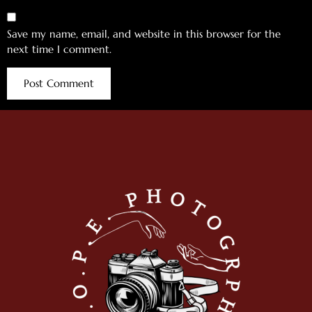
Save my name, email, and website in this browser for the
next time I comment.