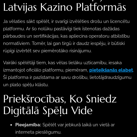
Latvijas Kazino Platformās
Ja vēlaties sākt spēlēt, ir svarīgi izvēlēties drošu un licencētu
platformu. Ar šo nolūku pastāvīgi tiek īstenotas dažādas
pārbaudes un sertifikācijas, kas apliecina operatoru atbilstību
normatīviem. Tomēr, lai gan tirgū ir daudz iespēju, ir būtiski
rūpīgi izvērtēt sev piemērotāko risinājumu.
Vairāki spēlētāji tiem, kas vēlas lielāku uzticamību, iesaka
izmantojot oficiālo platformu, piemēram,
pieteikšanās elabet
.
Šī platforma ir pazīstama ar savu drošību, lietotājdraudzīgumu
un plašo spēļu klāstu.
Priekšrocības, Ko Sniedz
Digitālā Spēļu Vide
Pieejamība:
Spēlēt var jebkurā laikā un vietā ar
interneta pieslēgumu.