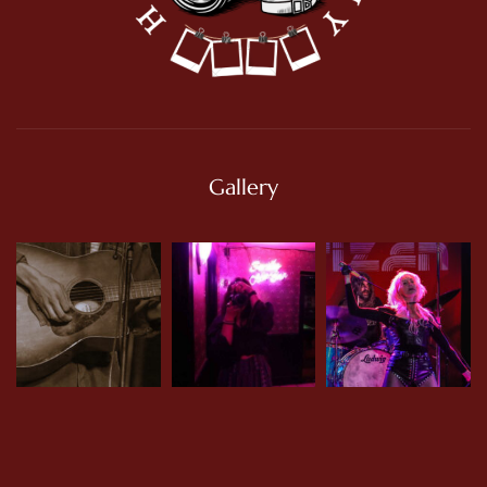
Gallery