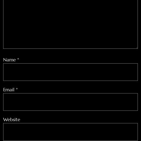
Name
*
Email
*
Website